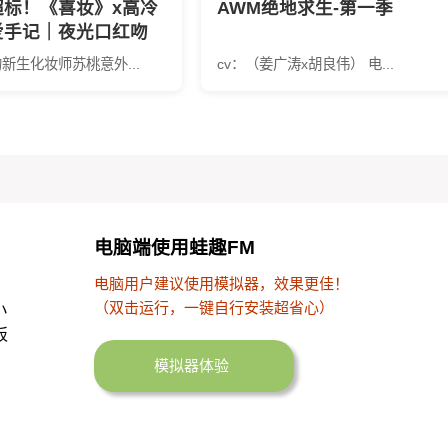
超标！《喜妆》x高冷
AWM绝地求生-第一季
爱手记｜夜光口红吻
遮瑕教学，年下攻陷指
新生化妆师苏桃意外...
cv：（姜广涛x胡良伟） 电...
爆甜
电脑端使用蛙趣FM
电脑用户建议使用模拟器，效果更佳！
（双击运行，一键自行安装超省心）
小
板
模拟器体验