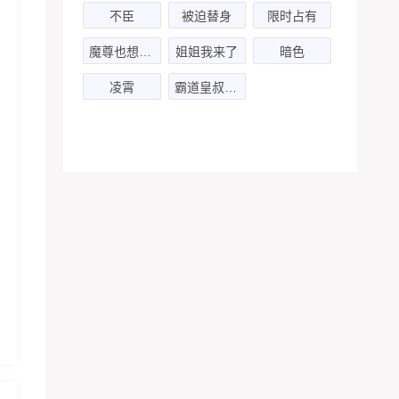
不臣
被迫替身
限时占有
魔尊也想知道-第二季
姐姐我来了
暗色
凌霄
霸道皇叔赖上我