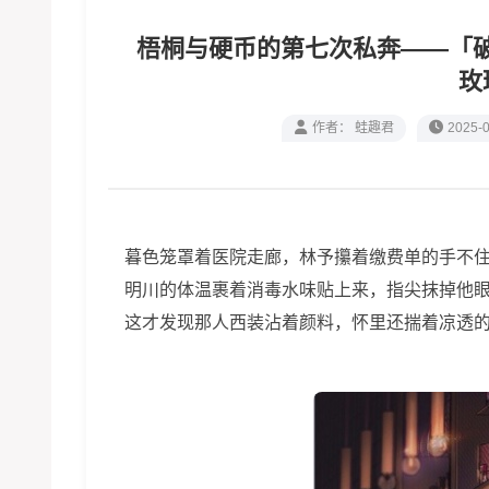
梧桐与硬币的第七次私奔——「破
玫
作者： 蛙趣君
2025-0
暮色笼罩着医院走廊，林予攥着缴费单的手不住
明川的体温裹着消毒水味贴上来，指尖抹掉他眼
这才发现那人西装沾着颜料，怀里还揣着凉透