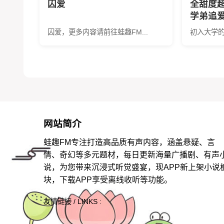
囚爱
全甜度
学弟追
+锁骨
囚爱，更多内容请前往蛙趣FM...
初入大学的
南全网
网站简介
蛙趣FM专注打造高品质有声内容，涵盖悬疑、言
情、奇幻等多元题材，每日更新海量广播剧、有声
说，为您带来沉浸式听觉盛宴，现APP新上架小说
块，下载APP享受离线收听等功能。
友情链接 / LINKS :