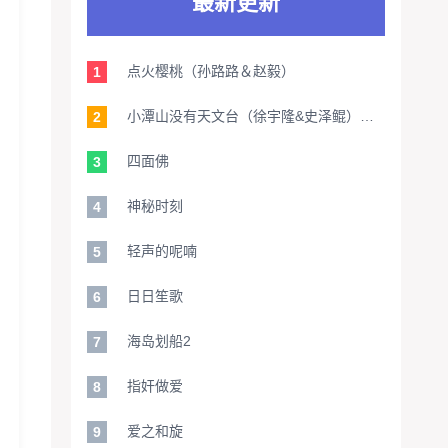
最新更新
点火樱桃（孙路路＆赵毅）
1
小潭山没有天文台（徐宇隆&史泽鲲）【旁白：家明】
2
四面佛
3
神秘时刻
4
轻声的呢喃
5
日日笙歌
6
海岛划船2
7
指奸做爱
8
爱之和旋
9