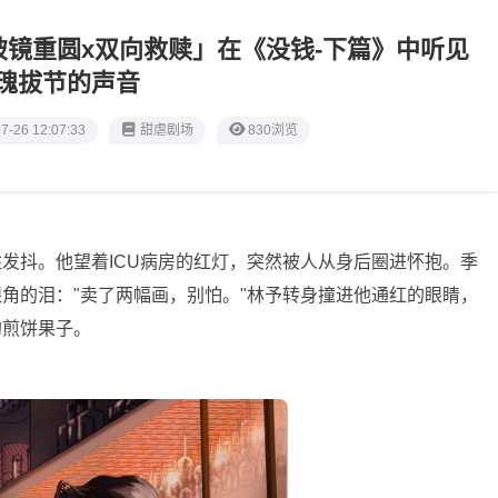
镜重圆x双向救赎」在《没钱-下篇》中听见
瑰拔节的声音
7-26 12:07:33
甜虐剧场
830浏览
发抖。他望着ICU病房的红灯，突然被人从身后圈进怀抱。季
角的泪："卖了两幅画，别怕。"林予转身撞进他通红的眼睛，
的煎饼果子。