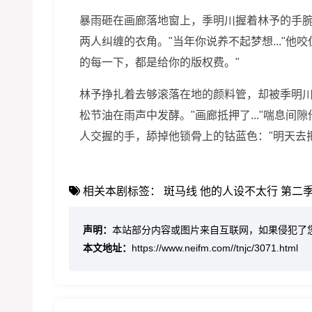
暴雨砸在画廊落地窗上，季明川握着林予的手
两人纠缠的衣角。"当年你说养不起梦想..."
的每一下，都是给你的版权费。"
林予挣扎着去够滚落在地的颜料管，却被季明
松节油在雨声中发酵。"画廊抵押了..."喘息
人交握的手，舔掉他锁骨上的钴蓝色："明天去
相关本剧标签：
斑马线
他的人设不太行 第二
声明：
本站部分内容或图片来自互联网，如果侵犯了
本文地址：
https://www.neifm.com//tnjc/3071.html