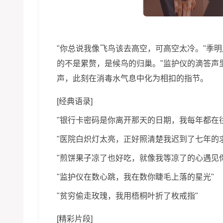
"你总说我像飞鸟该去高空，可高空太冷。"季
的不是累赘，是候鸟的归巢。"监护仪的滴答声
声，此刻在消毒水气息中化为相扣的指节。
[经典语录]
"银行卡密码是你离开那天的日期，我每年都在
"医院白炽灯太亮，正好照清楚我迟到了七年的求
"煎饼果子凉了也好吃，就像我等凉了的心遇见
"监护仪在数心跳，我在数你睫毛上落的星光"
"贫穷偷走玫瑰，我用梧桐叶折了枚戒指"
[精彩片段]