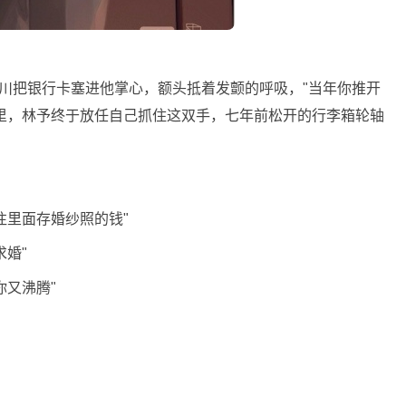
明川把银行卡塞进他掌心，额头抵着发颤的呼吸，"当年你推开
里，林予终于放任自己抓住这双手，七年前松开的行李箱轮轴
往里面存婚纱照的钱"
婚"
你又沸腾"