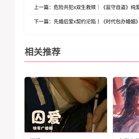
上一篇：
危险共犯x双生救赎｜《监守自盗》纯
下一篇：
先婚后爱x契约沦陷丨《时代包办婚姻
相关推荐