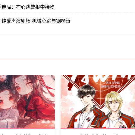
爱迷局：在心跳警报中接吻
》纯爱声演剧场·机械心跳与钢琴诗