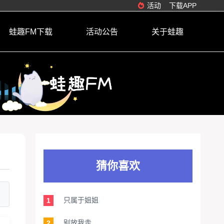
活动
下载APP
蛙趣FM下载
活动公告
关于蛙趣
猜你喜欢
只属于姐姐
1
别放我走
2