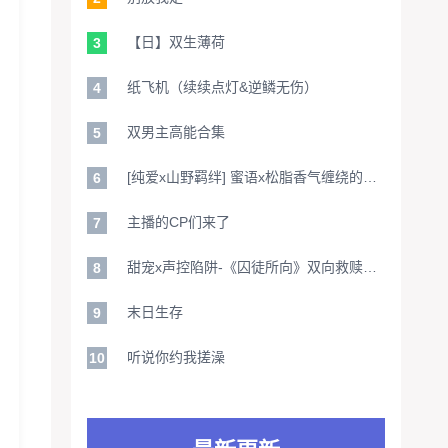
【日】双生薄荷
3
纸飞机（续续点灯&逆鳞无伤）
4
双男主高能合集
5
[纯爱x山野羁绊] 蜜语x松脂香气缠绕的《野食》禁忌之恋-声控必入治愈系猎奇物语
6
主播的CP们来了
7
甜宠x声控陷阱-《囚徒所向》双向救赎引爆心跳狙击｜天才黑客x纯情狱警高糖对撞｜代码与手铐编织的恋爱程序
8
末日生存
9
听说你约我搓澡
10