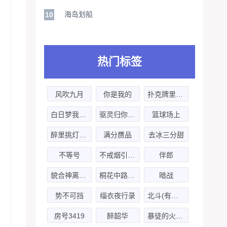
海岛划船
10
热门标签
风吹九月
你是我的
扑克牌里的诅咒
白日梦我-第二季
驱灵归你你归我
篮球场上
醉里挑灯看你
满分赝品
去冰三分甜
不等号
不戒烟引发的情感危机
伴郎
貌合神离(笑谈 x 粽子)
桐花中路私立协济医院怪谈
暗战
势不可挡
缁衣夜行录
北斗(有声剧)
房号3419
醉韶华
暴徒的火烈鸟