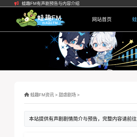
蛙趣FM有声剧预告与内容介绍
网站首页
蛙
蛙趣FM资讯
>
甜虐剧场
>
本站提供有声剧剧情简介与预告，完整内容请前往蛙趣