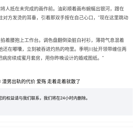
腕将人抵在未完成的画作前。油彩顺着画布蜿蜒出银河，蹭在
他咬住对方发烫的耳垂，引着那双手按在自己心口，"现在这里跳动
川掐着腰抱上工作台。调色盘翻倒染脏白衬衫，薄荷气息混着
间隙他还在嘟囔，立刻被吞进灼热的吻里。季明川扯开领带缠住两
把病房续成蜜月套房，用你昨晚设计的婚戒图纸。"
季
渣男出轨的代价
爱殇
走着走着就散了
您的权益请与我们联系，我们将在24小时内删除。